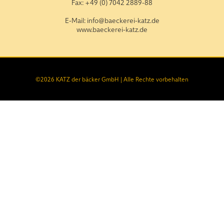
Fax: +49 (0) 7042 2889-88
E-Mail: info@baeckerei-katz.de
www.baeckerei-katz.de
©
2026
KATZ der bäcker GmbH | Alle Rechte vorbehalten