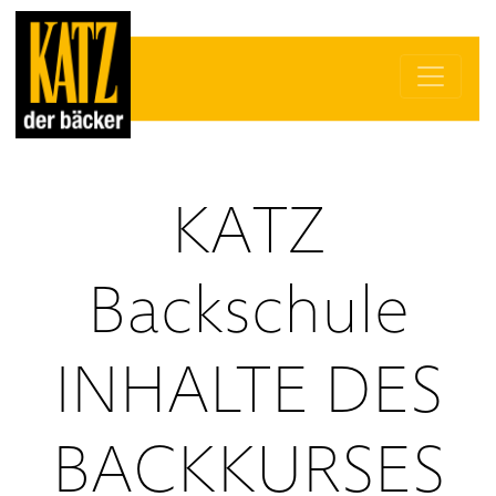
KATZ
Backschule
INHALTE DES
BACKKURSES