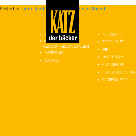
Posted in
slider_landing
Tagged
ÖZ Heilig Abend
HOME
ÜBER UNS
DATENSCHUTZ
PHILOSOPHIE
ALLGEMEINE
GESCHICHTE
GESCHÄFTSBEDINGUNGEN
WIR
IMPRESSUM
UNSER TEAM
KONTAKT
FILIALGEBIET
FILIALSUCHE / ÖFF
BILDERGALERIE