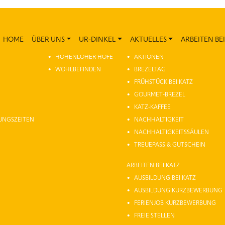
HOME
ÜBER UNS
UR-DINKEL
AKTUELLES
ARBEITEN BEI
UR-DINKEL
AKTUELLES
HOHENLOHER HÖFE
AKTIONEN
WOHLBEFINDEN
BREZELTAG
FRÜHSTÜCK BEI KATZ
GOURMET-BREZEL
KATZ-KAFFEE
NUNGSZEITEN
NACHHALTIGKEIT
NACHHALTIGKEITSSÄULEN
TREUEPASS & GUTSCHEIN
ARBEITEN BEI KATZ
AUSBILDUNG BEI KATZ
AUSBILDUNG KURZBEWERBUNG
FERIENJOB KURZBEWERBUNG
FREIE STELLEN