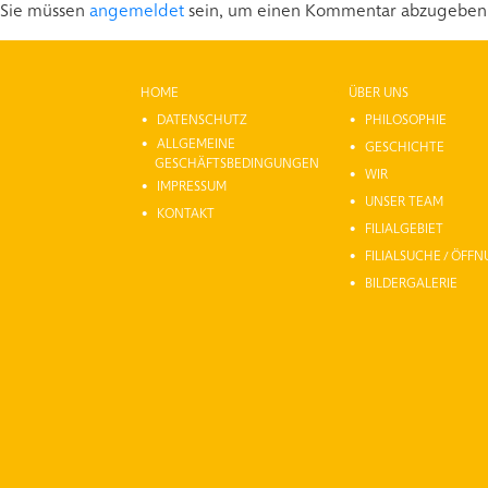
Sie müssen
angemeldet
sein, um einen Kommentar abzugeben
HOME
ÜBER UNS
DATENSCHUTZ
PHILOSOPHIE
ALLGEMEINE
GESCHICHTE
GESCHÄFTSBEDINGUNGEN
WIR
IMPRESSUM
UNSER TEAM
KONTAKT
FILIALGEBIET
FILIALSUCHE / ÖFF
BILDERGALERIE