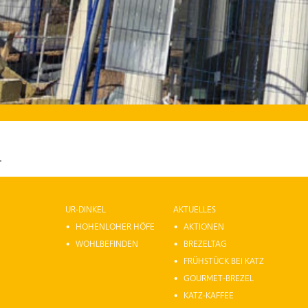
.
UR-DINKEL
AKTUELLES
HOHENLOHER HÖFE
AKTIONEN
WOHLBEFINDEN
BREZELTAG
FRÜHSTÜCK BEI KATZ
GOURMET-BREZEL
KATZ-KAFFEE