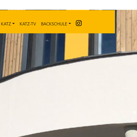
 KATZ
KATZ-TV
BACKSCHULE