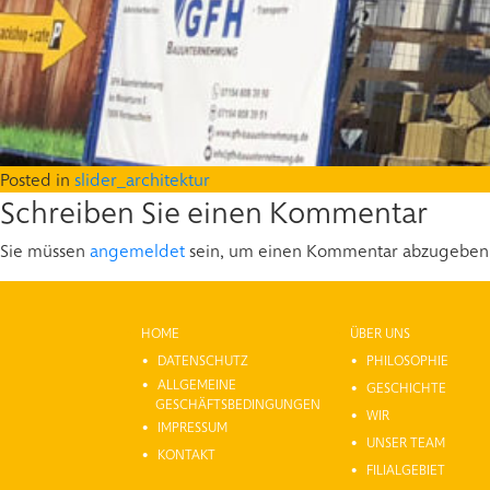
Posted in
slider_architektur
Schreiben Sie einen Kommentar
Sie müssen
angemeldet
sein, um einen Kommentar abzugeben
HOME
ÜBER UNS
DATENSCHUTZ
PHILOSOPHIE
ALLGEMEINE
GESCHICHTE
GESCHÄFTSBEDINGUNGEN
WIR
IMPRESSUM
UNSER TEAM
KONTAKT
FILIALGEBIET