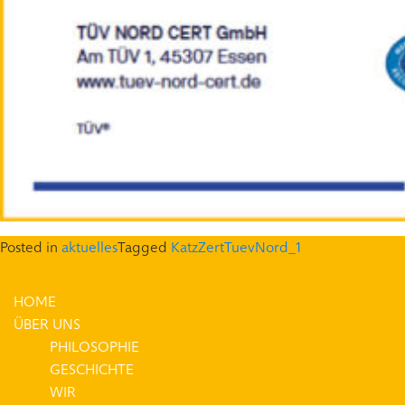
Posted in
aktuelles
Tagged
KatzZertTuevNord_1
HOME
ÜBER UNS
PHILOSOPHIE
GESCHICHTE
WIR