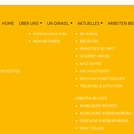
HOME
ÜBER UNS
UR-DINKEL
AKTUELLES
ARBEITEN BEI
UR-DINKEL
AKTUELLES
HOHENLOHER HÖFE
AKTIONEN
WOHLBEFINDEN
BREZELTAG
FRÜHSTÜCK BEI KATZ
GOURMET-BREZEL
KATZ-KAFFEE
NUNGSZEITEN
NACHHALTIGKEIT
NACHHALTIGKEITSSÄULEN
TREUEPASS & GUTSCHEIN
ARBEITEN BEI KATZ
AUSBILDUNG BEI KATZ
AUSBILDUNG KURZBEWERBUNG
FERIENJOB KURZBEWERBUNG
FREIE STELLEN