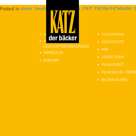
Posted in
slider_landing
Tagged
2026_OEZ_FRONLEICHNAM_1
HOME
ÜBER UNS
DATENSCHUTZ
PHILOSOPHIE
ALLGEMEINE
GESCHICHTE
GESCHÄFTSBEDINGUNGEN
WIR
IMPRESSUM
UNSER TEAM
KONTAKT
FILIALGEBIET
FILIALSUCHE / ÖFF
BILDERGALERIE