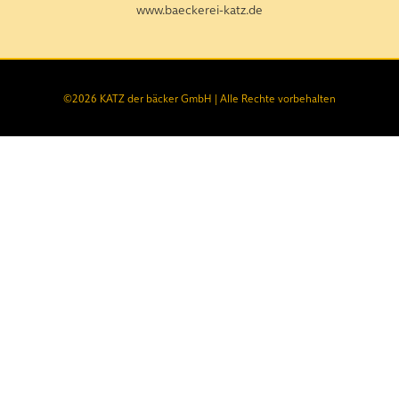
www.baeckerei-katz.de
©
2026
KATZ der bäcker GmbH | Alle Rechte vorbehalten